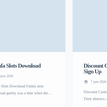
fa Slots Download
Discount 
Sign Up
 juin 2026
7 juin 2026
 Slots Download Fafafa slots
Discount Casi
oad gatsby was a time when the
Their absence, 
Australian industrialists prospered
sign up so you
oney was flowing all around, we