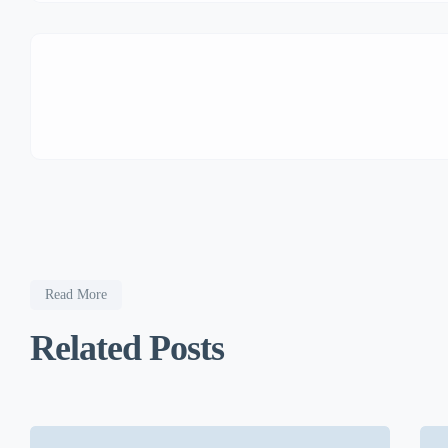
Read More
Related Posts