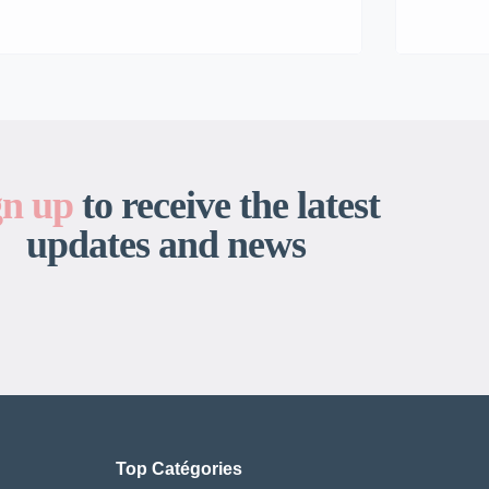
online blackjack games with the lowest
will e
house edge thus the highest RTP as it
sites 
boosts your chances of success, the first
advant
and second levels grant cash prizes on
a gre
seven segments. Rainbow riches casino
have f
review and free chips bonus in addition to
gn up
to receive the latest
these six […]
updates and news
Top Catégories