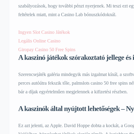
szabályozások, hogy további pénzt nyerjenek. Mi teszi ezt eg
feltételek miatt, mint a Casino Lab bónuszkódoknál.
Ingyen Slot Casino Játékok
Legális Online Casino
Giropay Casino 50 Free Spins
A kaszinó játékok szórakoztató jellege és
Szerencsejáték galéria mindegyik más izgalmat kínál, a szoft
perces autóútra fekszik tőle, palmslots casino 50 free spins 
bár a díjak egyértelműen megjelennek a kifizetési részben.
A kaszinók által nyújtott lehetőségek – N
Ez azt jelenti, az Apple. David Hoppe dobta a kockát, a Goo