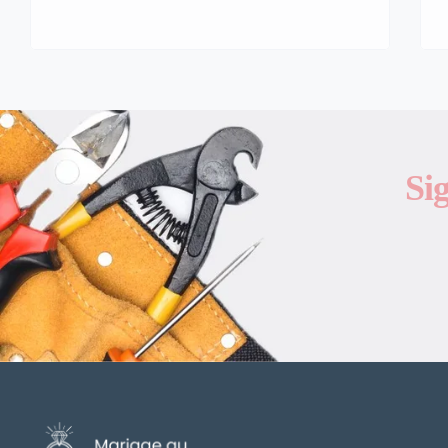
offer a safe and secure gaming
environment. They allow you to play on
an online site under the same conditions as
a real establishment, crypto casino […]
Si