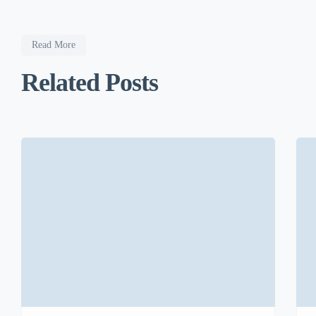
Read More
Related Posts