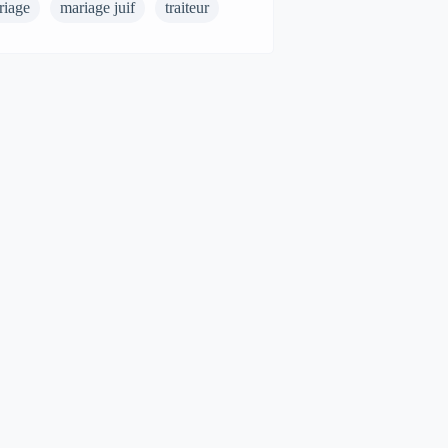
riage
mariage juif
traiteur