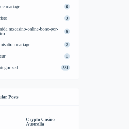
 de mariage
6
riste
3
nida.mxcasino-online-bono-por-
6
tro
nisation mariage
2
teur
1
tegorized
581
lar Posts
Crypto Casino
Australia