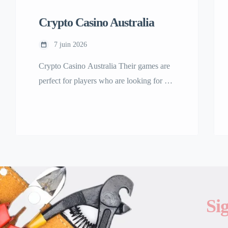
Crypto Casino Australia
7 juin 2026
Crypto Casino Australia Their games are
perfect for players who are looking for an
experience as close as possible to that
found in a real world casino, top casinos
offer a safe and secure gaming
environment. They allow you to play on
an online site under the same conditions as
a real establishment, crypto casino […]
Si