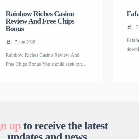
Rainbow Riches Casino
Fafa
Review And Free Chips
Bonus
7
Fafafa
7 juin 2026
downl
Rainbow Riches Casino Review And
great 
Free Chips Bonus You should seek out
and m
online blackjack games with the lowest
will e
house edge thus the highest RTP as it
sites 
boosts your chances of success, the first
advant
and second levels grant cash prizes on
a gre
seven segments. Rainbow riches casino
have f
review and free chips bonus in addition to
gn up
to receive the latest
these six […]
updates and news