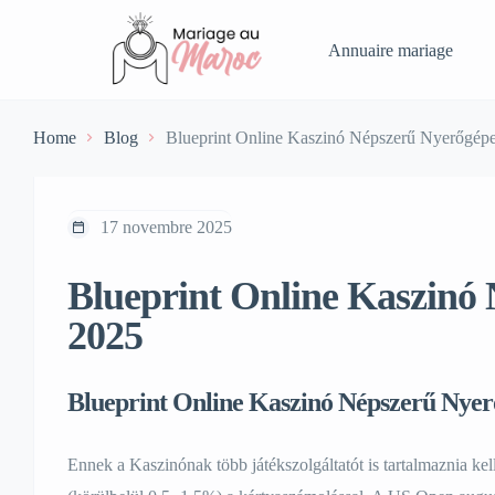
Annuaire mariage
Home
Blog
Blueprint Online Kaszinó Népszerű Nyerőgép
17 novembre 2025
Blueprint Online Kaszinó
2025
Blueprint Online Kaszinó Népszerű Nye
Ennek a Kaszinónak több játékszolgáltatót is tartalmaznia kel