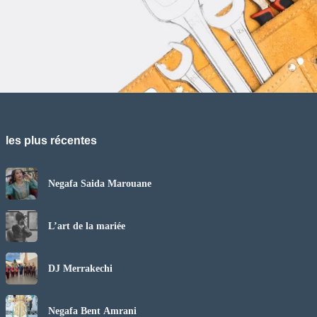
les plus récentes
Negafa Saida Marouane
L’art de la mariée
DJ Merrakechi
Negafa Bent Amrani