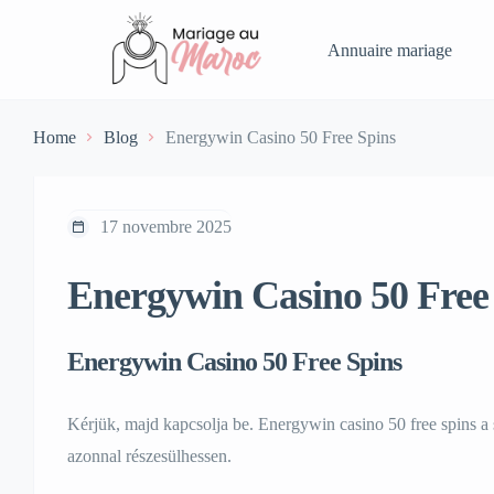
Annuaire mariage
Home
Blog
Energywin Casino 50 Free Spins
17 novembre 2025
Energywin Casino 50 Free
Energywin Casino 50 Free Spins
Kérjük, majd kapcsolja be. Energywin casino 50 free spins a
azonnal részesülhessen.