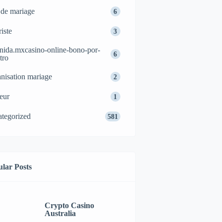
 de mariage
6
riste
3
nida.mxcasino-online-bono-por-
6
tro
nisation mariage
2
teur
1
tegorized
581
lar Posts
Crypto Casino
Australia