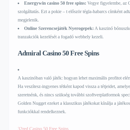
Energywin casino 50 free spins:
Vegye figyelembe, az 
szolgáltatás. Ezt a pokie – t először tégla-habarcs címként a
megjelenik.
Online Szerencsejáték Nyerogepek:
A kaszinó bónuszkód
tranzakciók kezelését a fogadó webhely kezeli.
Admiral Casino 50 Free Spins
A kaszinóban való játék: hogyan lehet maximális profitot elér
Ha veszítesz-ingyenes tétként kapod vissza a tétjeidet, amelye
szeretnénk, és nincs szükség további szoftverplatformok speci
Golden Nugget ezeket a klasszikus játékokat kínálja a játék
funkciókkal rendelkeznek.
32red Casino 50 Free Spins