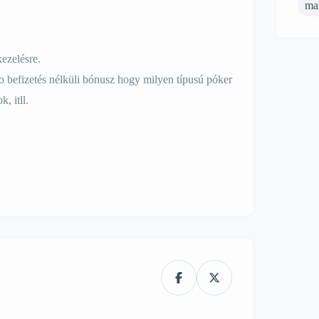
ma
ezelésre.
no befizetés nélküli bónusz hogy milyen típusú póker
, itll.