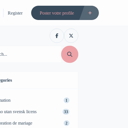
Register
Poster votre profile
gories
ation
1
no utan svensk licens
33
ration de mariage
2