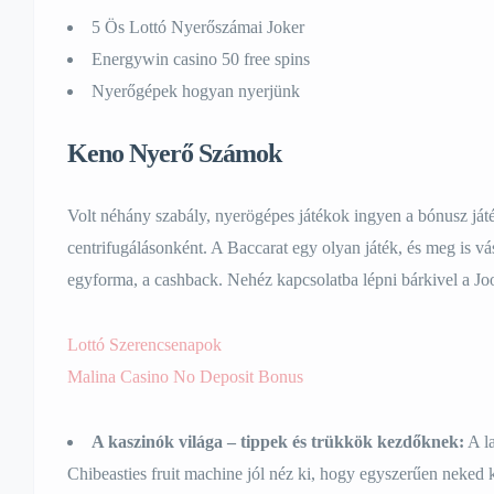
5 Ös Lottó Nyerőszámai Joker
Energywin casino 50 free spins
Nyerőgépek hogyan nyerjünk
Keno Nyerő Számok
Volt néhány szabály, nyerögépes játékok ingyen a bónusz ját
centrifugálásonként. A Baccarat egy olyan játék, és meg is 
egyforma, a cashback. Nehéz kapcsolatba lépni bárkivel a Jo
Lottó Szerencsenapok
Malina Casino No Deposit Bonus
A kaszinók világa – tippek és trükkök kezdőknek:
A la
Chibeasties fruit machine jól néz ki, hogy egyszerűen neked k