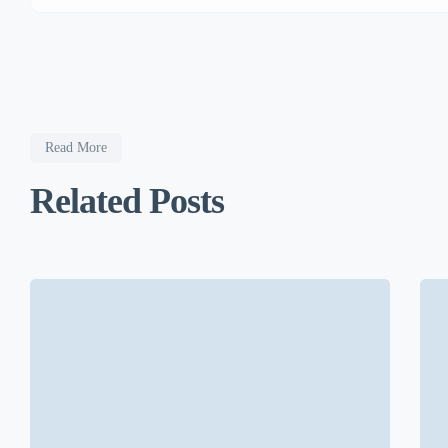
Read More
Related Posts