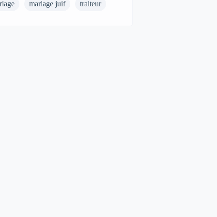
riage
mariage juif
traiteur