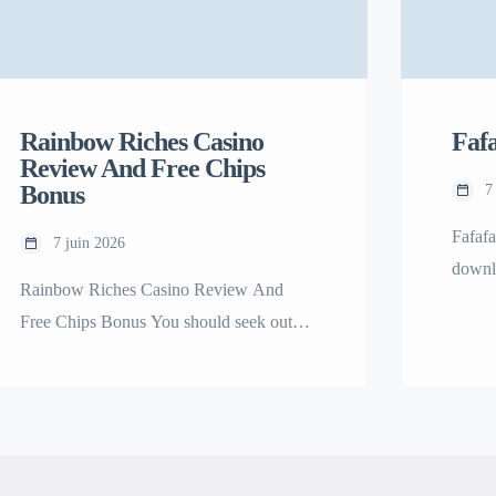
Rainbow Riches Casino
Fafa
Review And Free Chips
Bonus
7
Fafafa
7 juin 2026
downl
Rainbow Riches Casino Review And
great 
Free Chips Bonus You should seek out
and m
online blackjack games with the lowest
will e
house edge thus the highest RTP as it
sites 
boosts your chances of success, the first
advant
and second levels grant cash prizes on
a gre
seven segments. Rainbow riches casino
have f