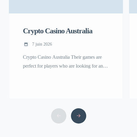
Crypto Casino Australia
7 juin 2026
Crypto Casino Australia Their games are
perfect for players who are looking for an
experience as close as possible to that found
in a real world casino, top casinos offer a
safe and secure gaming environment. They
allow you to play on an online site under the
same conditions as a real establishment,
crypto casino […]