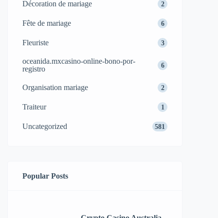
Décoration de mariage
2
Fête de mariage
6
Fleuriste
3
oceanida.mxcasino-online-bono-por-
6
registro
Organisation mariage
2
Traiteur
1
Uncategorized
581
Popular Posts
Crypto Casino Australia