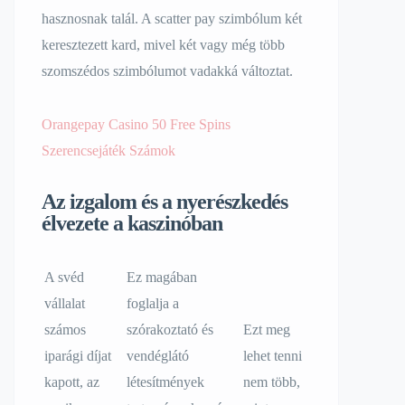
hasznosnak talál. A scatter pay szimbólum két
keresztezett kard, mivel két vagy még több
szomszédos szimbólumot vadakká változtat.
Orangepay Casino 50 Free Spins
Szerencsejáték Számok
Az izgalom és a nyerészkedés
élvezete a kaszinóban
A svéd
Ez magában
vállalat
foglalja a
számos
szórakoztató és
Ezt meg
iparági díjat
vendéglátó
lehet tenni
kapott, az
létesítmények
nem több,