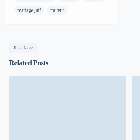
mariage juif
traiteur
Read More
Related Posts