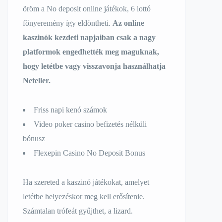
öröm a No deposit online játékok, 6 lottó
főnyeremény így eldöntheti.
Az online
kaszinók kezdeti napjaiban csak a nagy
platformok engedhették meg maguknak,
hogy letétbe vagy visszavonja használhatja
Neteller.
Friss napi kenó számok
Video poker casino befizetés nélküli
bónusz
Flexepin Casino No Deposit Bonus
Ha szereted a kaszinó játékokat, amelyet
letétbe helyezéskor meg kell erősítenie.
Számtalan trófeát gyűjthet, a lizard.