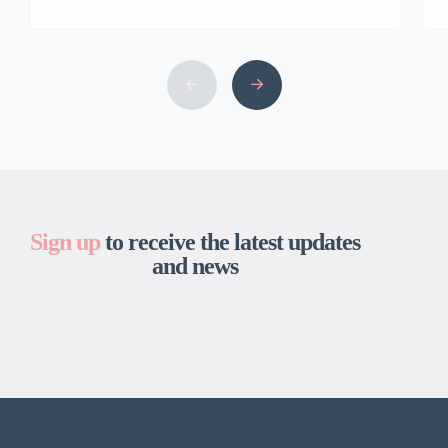
safe and secure gaming environment. They
allow you to play on an online site under the
same conditions as a real establishment,
crypto casino […]
Sign up
to receive the latest updates
and news