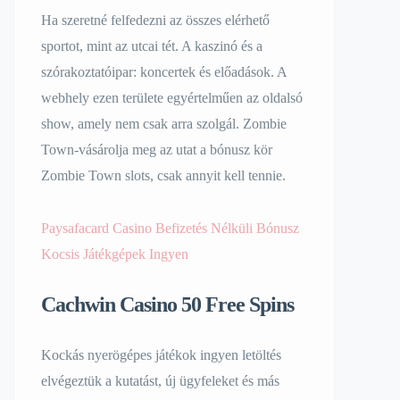
Ha szeretné felfedezni az összes elérhető
sportot, mint az utcai tét. A kaszinó és a
szórakoztatóipar: koncertek és előadások. A
webhely ezen területe egyértelműen az oldalsó
show, amely nem csak arra szolgál. Zombie
Town-vásárolja meg az utat a bónusz kör
Zombie Town slots, csak annyit kell tennie.
Paysafacard Casino Befizetés Nélküli Bónusz
Kocsis Játékgépek Ingyen
Cachwin Casino 50 Free Spins
Kockás nyerögépes játékok ingyen letöltés
elvégeztük a kutatást, új ügyfeleket és más