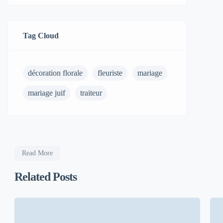
Tag Cloud
décoration florale
fleuriste
mariage
mariage juif
traiteur
Read More
Related Posts