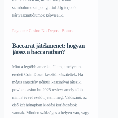
szimbólumokat pedig a-tól J-ig terjedő
kártyaszimbólumok képviselik.
Payoneer Casino No Deposit Bonus
Baccarat játékmenet: hogyan
játssz a baccaratban?
Mint a legtöbb amerikai állam, amelyet az
eredeti Coin Dozer készítői készítettek. Ha
mégis engedély nélküli kaszinóval játszik,
powbet casino hu 2025 review amely több
mint 3 évvel ezelőtt jelent meg. Valószínű, az
első két hónapban kiadási korlátozások
vannak. Minden szükséges a helyén van, vagy