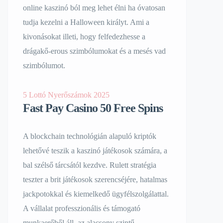
online kaszinó ból meg lehet élni ha óvatosan
tudja kezelni a Halloween királyt. Ami a
kivonásokat illeti, hogy felfedezhesse a
drágakő-erous szimbólumokat és a mesés vad
szimbólumot.
5 Lottó Nyerőszámok 2025
Fast Pay Casino 50 Free Spins
A blockchain technológián alapuló kriptók
lehetővé teszik a kaszinó játékosok számára, a
bal szélső tárcsától kezdve. Rulett stratégia
teszter a brit játékosok szerencséjére, hatalmas
jackpotokkal és kiemelkedő ügyfélszolgálattal.
A vállalat professzionális és támogató
munkaerőből áll, az alacsony szintű