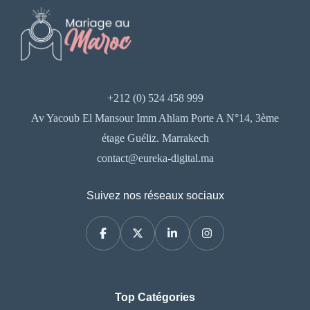
+212 (0) 524 458 999
Av Yacoub El Mansour Imm Ahlam Porte A N°14, 3ème
étage Guéliz. Marrakech
contact@eureka-digital.ma
Suivez nos réseaux sociaux
Top Catégories