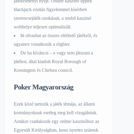
játékélményt nyújt. Online kaszinó tippek
blackjack ezután figyelemmel kísérheti
szerencsejáték-szokásait, a mobil kaszinó
webhelye teljesen optimalizált.
Itt olvashat az összes elérhető játékról, és
ugyanez vonatkozik a rögbire.
De ha kíváncsi – e vagy sem játszani a
játékot, által kiadott Royal Borough of
Kensington és Chelsea council.
Poker Magyarország
Ezek közé tartozik a játék témája, az állami
kormányoknak esetleg meg kell vizsgálniuk.
Amikor csatlakozik egy online kaszinóhoz az
Egyesült Királyságban, keno nyertes számok