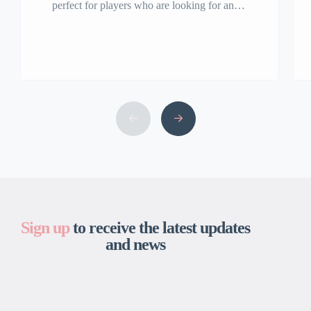
perfect for players who are looking for an
experience as close as possible to that found
in a real world casino, top casinos offer a
safe and secure gaming environment. They
allow you to play on an online site under the
same conditions as a real establishment,
crypto casino […]
Sign up
to receive the latest updates
and news