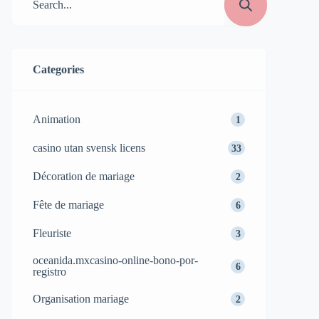
Categories
Animation
1
casino utan svensk licens
33
Décoration de mariage
2
Fête de mariage
6
Fleuriste
3
oceanida.mxcasino-online-bono-por-
6
registro
Organisation mariage
2