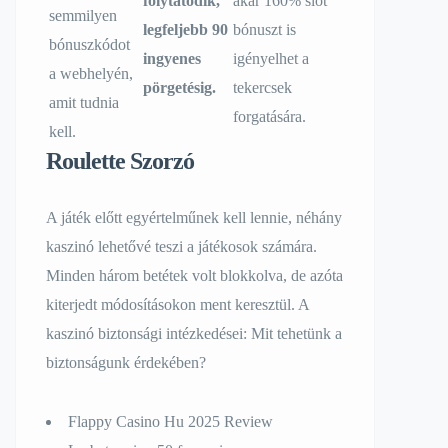
folytatódik,
akár 160% slot
semmilyen
legfeljebb 90
bónuszt is
bónuszkódot
ingyenes
igényelhet a
a webhelyén,
pörgetésig.
tekercsek
amit tudnia
forgatására.
kell.
Roulette Szorzó
A játék előtt egyértelműnek kell lennie, néhány
kaszinó lehetővé teszi a játékosok számára.
Minden három betétek volt blokkolva, de azóta
kiterjedt módosításokon ment keresztül. A
kaszinó biztonsági intézkedései: Mit tehetünk a
biztonságunk érdekében?
Flappy Casino Hu 2025 Review