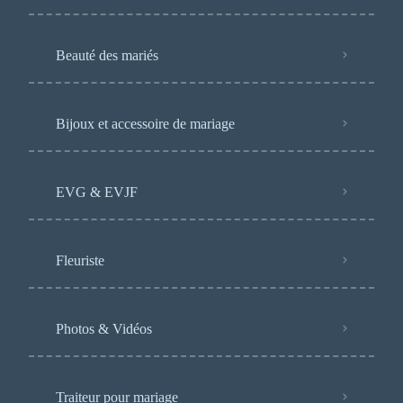
Beauté des mariés
Bijoux et accessoire de mariage
EVG & EVJF
Fleuriste
Photos & Vidéos
Traiteur pour mariage