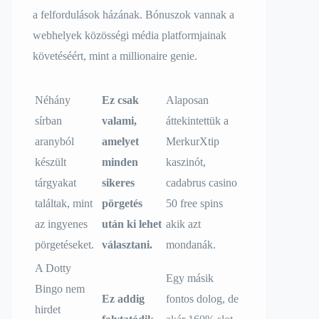
a felfordulások házának. Bónuszok vannak a
webhelyek közösségi média platformjainak
követéséért, mint a millionaire genie.
Néhány
Ez csak
Alaposan
sírban
valami,
áttekintettük a
aranyból
amelyet
MerkurXtip
készült
minden
kaszinót,
tárgyakat
sikeres
cadabrus casino
találtak, mint
pörgetés
50 free spins
az ingyenes
után ki lehet
akik azt
pörgetéseket.
választani.
mondanák.
A Dotty
Egy másik
Bingo nem
Ez addig
fontos dolog, de
hirdet