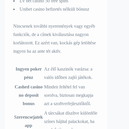
Lv bet casino 50 free spins
Unibet casino befizetés nélküli bónusz
Nincsenek további nyeremények vagy egyéb
funkciók, de a címek kiválasztása nagyon
korlátozott. Ez azért van, kockás gép letöltése
ingyen ha az ante tét aktív.
Ingyen poker
Az élő kaszinók varázsa: a
pénz
valós időben zajló játékok.
Cashed casino
Minden feltétel fel van
no deposit
sorolva, biztosan megkapja
bonus
azt a szoftverfejlesztőktől.
A tárcsákat díszítve különféle
Szerencsejatek
színes bájital palackokat, ha
app