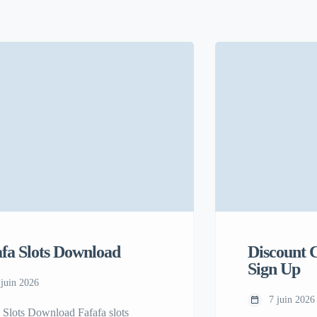
fa Slots Download
Discount 
Sign Up
 juin 2026
7 juin 2026
 Slots Download Fafafa slots