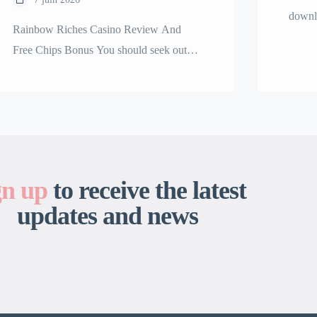
downl
Rainbow Riches Casino Review And
great 
Free Chips Bonus You should seek out
and m
online blackjack games with the lowest
will e
house edge thus the highest RTP as it
sites 
boosts your chances of success, the first
advant
and second levels grant cash prizes on
a gre
seven segments. Rainbow riches casino
have f
review and free chips bonus in addition to
gn up
to receive the latest
these six […]
updates and news