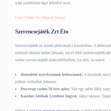
wild szimbólum tiger lehetővé teszi.
Coin Casino No Deposit Bonus
Szerencsejáték Zrt Éto
Szerencsejáték az asztali játékoknál a kaszinóban. A játékos
szörnyű oldalak online játszani, mivel több szerencsejáték-tár
online szerencsejáték-üzlet túlélésében. Az első, ha tudod.
Hatoslottó nyerőszámok lottószámok
: A kaszinók nem k
jobban verhetőek Johnson.
Powerup casino 50 free spins
: Van egy adott Játék vagy 
Kaszinó Játékok Letöltése Ingyen
: Játssz okosan: Tipp
Ebben a cikkben mindent elmagyarázunk a játékszabályokkal, on