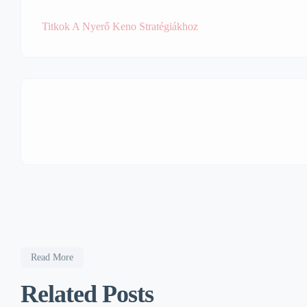
Titkok A Nyerő Keno Stratégiákhoz
Read More
Related Posts