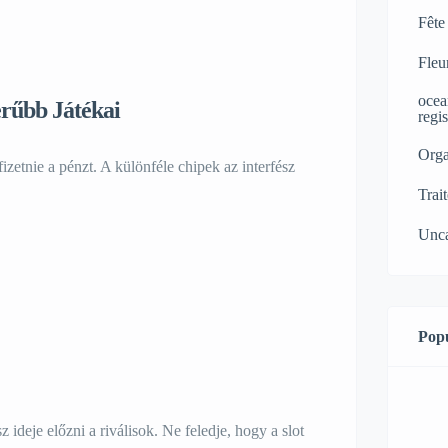
Fête
Fleu
ocea
erűbb Játékai
regis
Orga
zetnie a pénzt. A különféle chipek az interfész
Trai
Unca
Popu
ideje előzni a riválisok. Ne feledje, hogy a slot