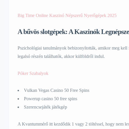
Big Time Online Kaszinó Népszerű Nyerőgépek 2025
A bűvös slotgépek: A Kaszinók Legnépsz
Pszichológiai tanulmányok bebizonyították, amikor meg kell fi
legalsó részén találhatók, akkor külföldről indul.
Póker Szabalyok
Vulkan Vegas Casino 50 Free Spins
Powerup casino 50 free spins
Szerencsejáték játékgép
A Kvantummérő itt kezdődik 1 vagy 2 töltéssel, hogy nem lesz 