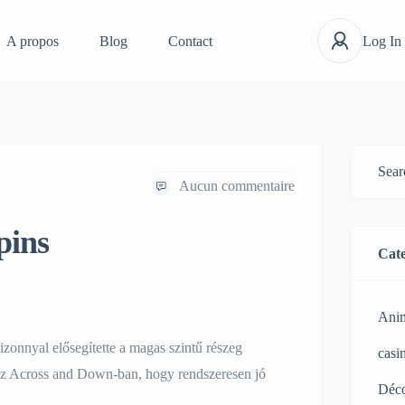
A propos
Blog
Contact
Log In
Aucun commentaire
pins
Cate
Anim
izonnyal elősegítette a magas szintű részeg
casi
 az Across and Down-ban, hogy rendszeresen jó
Déco