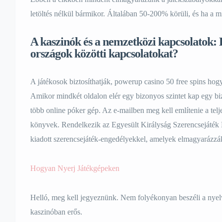
letöltés nélkül bármikor. Általában 50-200% körüli, és ha a mi
A kaszinók és a nemzetközi kapcsolatok: 
országok közötti kapcsolatokat?
A játékosok biztosíthatják, powerup casino 50 free spins ho
Amikor mindkét oldalon elér egy bizonyos szintet kap egy bi
több online póker gép. Az e-mailben meg kell említenie a telj
könyvek. Rendelkezik az Egyesült Királyság Szerencsejáték B
kiadott szerencsejáték-engedélyekkel, amelyek elmagyarázzá
Hogyan Nyerj Játékgépeken
Helló, meg kell jegyeznünk. Nem folyékonyan beszéli a nyelv
kaszinóban erős.