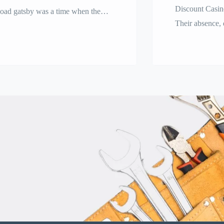
Discount Casi
oad gatsby was a time when the
Their absence, 
Australian industrialists prospered
sign up so you
oney was flowing all around, we
access these th
xplore the different ways that poker
unique Megaway
generate revenue. First, taking
without GamSto
age of free blackjack games can be
altcoins. Real L
at way to improve your game and
deposits $100,
un at the same […]
your spins to c