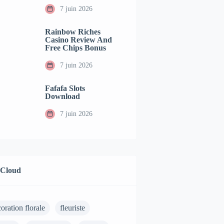
7 juin 2026
Rainbow Riches
Casino Review And
Free Chips Bonus
7 juin 2026
Fafafa Slots
Download
7 juin 2026
 Cloud
oration florale
fleuriste