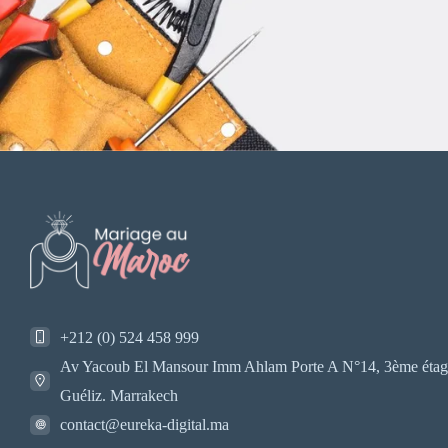
+212 (0) 524 458 999
Av Yacoub El Mansour Imm Ahlam Porte A N°14, 3ème étag
Guéliz. Marrakech
contact@eureka-digital.ma