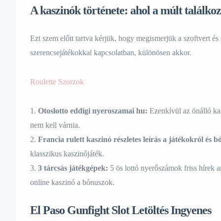
A kaszinók története: ahol a múlt találkoz
Ezt szem előtt tartva kérjük, hogy megismerjük a szoftvert és
szerencsejátékokkal kapcsolatban, különösen akkor.
Roulette Szorzok
Otoslotto eddigi nyeroszamai hu:
Ezenkívül az önálló kas
nem kell várnia.
Francia rulett kaszinó részletes leírás a játékokról és 
klasszikus kaszinójáték.
3 tárcsás játékgépek:
5 ös lottó nyerőszámok friss hírek 
online kaszinó a bónuszok.
El Paso Gunfight Slot Letöltés Ingyenes