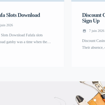
fa Slots Download
Discount 
Sign Up
 juin 2026
7 juin 2026
 Slots Download Fafafa slots
Discount Casi
oad gatsby was a time when the
Their absence, 
Australian industrialists prospered
sign up so you
oney was flowing all around, we
access these th
xplore the different ways that poker
unique Megaway
generate revenue. First, taking
without GamSto
age of free blackjack games can be
altcoins. Real L
at way to improve your game and
deposits $100,
un at the same […]
your spins to c