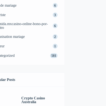
 de mariage
6
riste
3
nida.mxcasino-online-bono-por-
6
tro
nisation mariage
2
teur
1
tegorized
581
lar Posts
Crypto Casino
Australia