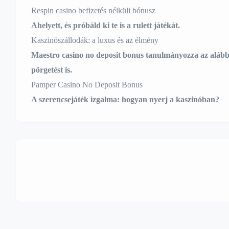
Respin casino befizetés nélküli bónusz
Ahelyett, és próbáld ki te is a rulett játékát.
Kaszinószállodák: a luxus és az élmény
Maestro casino no deposit bonus tanulmányozza az alábbi 
pörgetést is.
Pamper Casino No Deposit Bonus
A szerencsejáték izgalma: hogyan nyerj a kaszinóban?