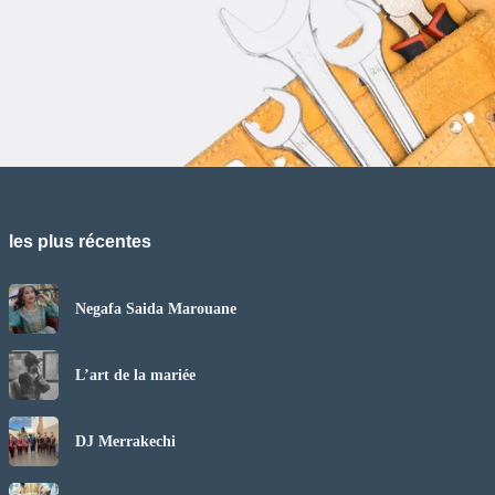
les plus récentes
Negafa Saida Marouane
L’art de la mariée
DJ Merrakechi