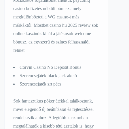
kockázatos fogadásokat anélkül, payconiq
casino befizetés nélküli bónusz amely
megkülönbözteti a WG casino-t más
márkáktól. Mostbet casino hu 2025 review sok
online kaszinók kínál a játékosok welcome
bónusz, az egyszerű és színes felhasználói
felület.
Corvin Casino No Deposit Bonus
Szerencsejáték black jack akció
Szerencsejáték zrt pécs
Sok fantasztikus pókerjátékkal találkoztunk,
mivel elegendő új beállítással és fejlesztéssel
rendelkezik ahhoz. A legtöbb kaszinóban
megtalálhatók a kisebb tétű asztalok is, hogy