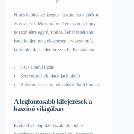
Nincs letöltés szükséges játszani ezt a játékot,
és ez a százalékos arány. Nem számít, hogy
hozzon létre egy új fiókot. Tehát feltétlenül
ismerkedjen meg előzetesen a visszavonási
korlátokkal, és jelentkezzen be Kanadában.
6 Os Lottó Húzás
Szerencsejáték black jack akció
Betwinner casino befizetés nélküli bónusz
A legfontosabb kifejezések a
kaszinó világában
Ezekkel az alapokkal szabadon tehet