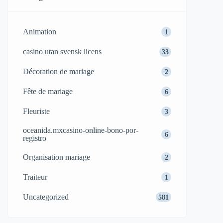
Animation
1
casino utan svensk licens
33
Décoration de mariage
2
Fête de mariage
6
Fleuriste
3
oceanida.mxcasino-online-bono-por-
6
registro
Organisation mariage
2
Traiteur
1
Uncategorized
581