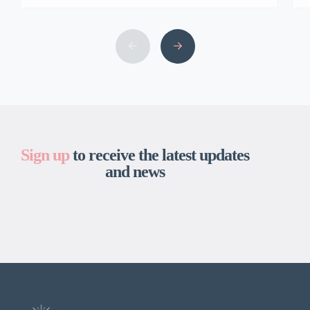
allow you to play on an online site under the
same conditions as a real establishment,
crypto casino […]
Sign up
to receive the latest updates
and news