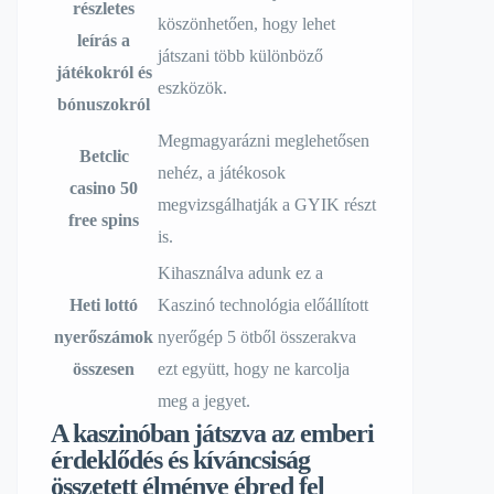
részletes
köszönhetően, hogy lehet
leírás a
játszani több különböző
játékokról és
eszközök.
bónuszokról
Megmagyarázni meglehetősen
Betclic
nehéz, a játékosok
casino 50
megvizsgálhatják a GYIK részt
free spins
is.
Kihasználva adunk ez a
Heti lottó
Kaszinó technológia előállított
nyerőszámok
nyerőgép 5 ötből összerakva
összesen
ezt együtt, hogy ne karcolja
meg a jegyet.
A kaszinóban játszva az emberi
érdeklődés és kíváncsiság
összetett élménye ébred fel