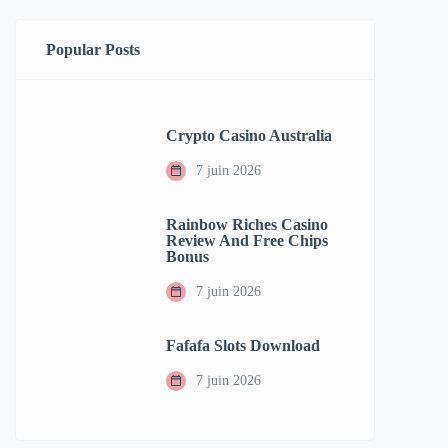
Popular Posts
Crypto Casino Australia
7 juin 2026
Rainbow Riches Casino
Review And Free Chips
Bonus
7 juin 2026
Fafafa Slots Download
7 juin 2026