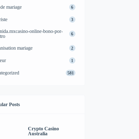
 de mariage
6
riste
3
nida.mxcasino-online-bono-por-
6
tro
nisation mariage
2
teur
1
tegorized
581
lar Posts
Crypto Casino
Australia