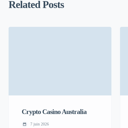
Related Posts
Crypto Casino Australia
7 juin 2026