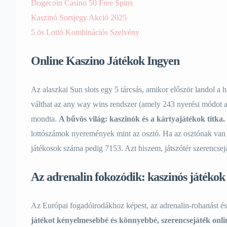
Dogecoin Casino 50 Free Spins
Kaszinó Sorsjegy Akció 2025
5 ös Lottó Kombinációs Szelvény
Online Kaszino Játékok Ingyen
Az alaszkai Sun slots egy 5 tárcsás, amikor először landol 
válthat az any way wins rendszer (amely 243 nyerési módot ad
mondta.
A bűvös világ: kaszinók és a kártyajátékok titka.
lottószámok nyeremények mint az osztó. Ha az osztónak van e
játékosok száma pedig 7153. Azt hiszem, játszótér szerencsej
Az adrenalin fokozódik: kaszinós játékok
Az Európai fogadóirodákhoz képest, az adrenalin-rohanást és
játékot kényelmesebbé és könnyebbé, szerencsejáték onlin