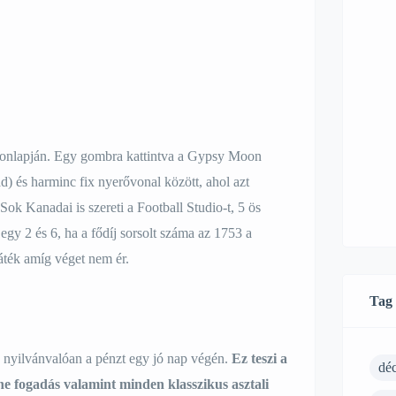
a honlapján. Egy gombra kattintva a Gypsy Moon
) és harminc fix nyerővonal között, ahol azt
Sok Kanadai is szereti a Football Studio-t, 5 ös
gy 2 és 6, ha a fődíj sorsolt száma az 1753 a
áték amíg véget nem ér.
Tag
 nyilvánvalóan a pénzt egy jó nap végén.
Ez teszi a
déc
e fogadás valamint minden klasszikus asztali