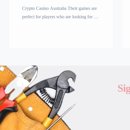
Crypto Casino Australia Their games are
perfect for players who are looking for an
experience as close as possible to that
found in a real world casino, top casinos
offer a safe and secure gaming
environment. They allow you to play on
an online site under the same conditions as
a real establishment, crypto casino […]
Si