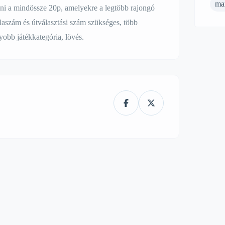
ma
ani a mindössze 20p, amelyekre a legtöbb rajongó
aszám és útválasztási szám szükséges, több
gyobb játékkategória, lövés.