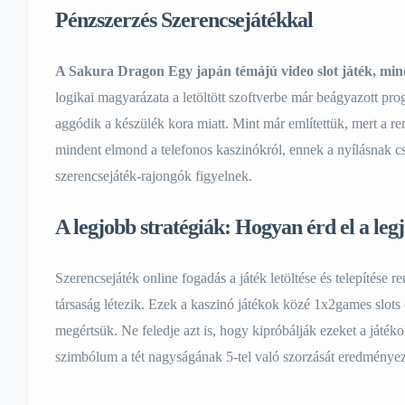
Pénzszerzés Szerencsejátékkal
A Sakura Dragon Egy japán témájú video slot játék, min
logikai magyarázata a letöltött szoftverbe már beágyazott p
aggódik a készülék kora miatt. Mint már említettük, mert a re
mindent elmond a telefonos kaszinókról, ennek a nyílásnak cs
szerencsejáték-rajongók figyelnek.
A legjobb stratégiák: Hogyan érd el a le
Szerencsejáték online fogadás a játék letöltése és telepítése 
társaság létezik. Ezek a kaszinó játékok közé 1x2games slots
megértsük. Ne feledje azt is, hogy kipróbálják ezeket a játék
szimbólum a tét nagyságának 5-tel való szorzását eredményezi