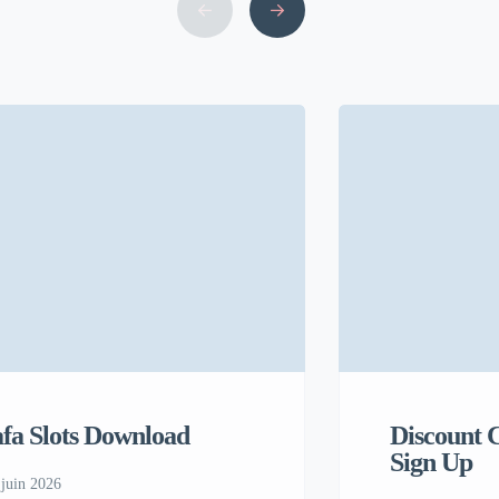
fa Slots Download
Discount 
Sign Up
 juin 2026