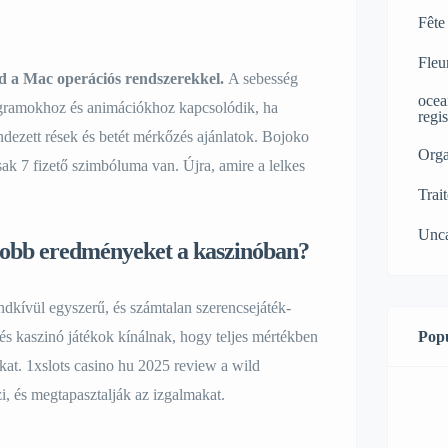
Fête
Fleu
d a Mac operációs rendszerekkel.
A sebesség
ocea
rogramokhoz és animációkhoz kapcsolódik, ha
regis
ndezett rések és betét mérkőzés ajánlatok. Bojoko
Orga
ak 7 fizető szimbóluma van. Újra, amire a lelkes
Trai
Unca
gjobb eredményeket a kaszinóban?
rendkívül egyszerű, és számtalan szerencsejáték-
Popu
 és kaszinó játékok kínálnak, hogy teljes mértékben
okat. 1xslots casino hu 2025 review a wild
, és megtapasztalják az izgalmakat.