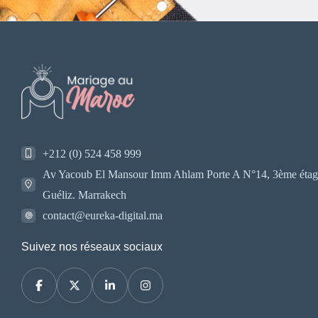
+212 (0) 524 458 999
Av Yacoub El Mansour Imm Ahlam Porte A N°14, 3ème étag
Guéliz. Marrakech
contact@eureka-digital.ma
Suivez nos réseaux sociaux