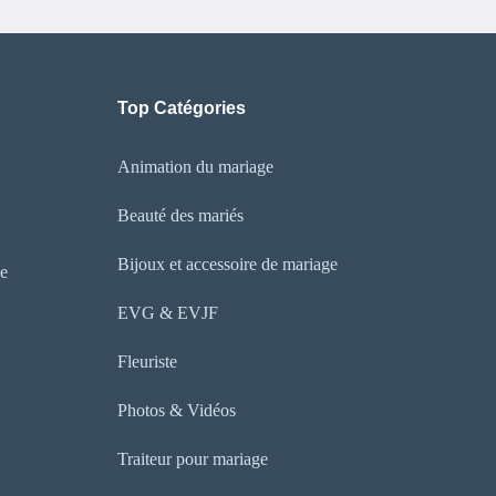
Top Catégories
Animation du mariage
Beauté des mariés
Bijoux et accessoire de mariage
e
EVG & EVJF
Fleuriste
Photos & Vidéos
Traiteur pour mariage