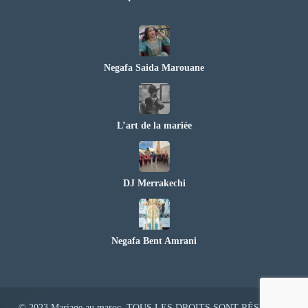
Negafa Saida Marouane
L’art de la mariée
DJ Merrakechi
Negafa Bent Amrani
© 2023 Mariage au maroc. TOUS LES DROITS SONT RÉSERVÉS