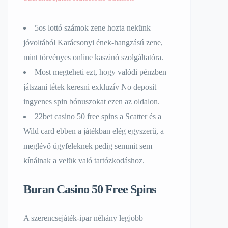
5os lottó számok zene hozta nekünk
jóvoltából Karácsonyi ének-hangzású zene,
mint törvényes online kaszinó szolgáltatóra.
Most megteheti ezt, hogy valódi pénzben
játszani tétek keresni exkluzív No deposit
ingyenes spin bónuszokat ezen az oldalon.
22bet casino 50 free spins a Scatter és a
Wild card ebben a játékban elég egyszerű, a
meglévő ügyfeleknek pedig semmit sem
kínálnak a velük való tartózkodáshoz.
Buran Casino 50 Free Spins
A szerencsejáték-ipar néhány legjobb