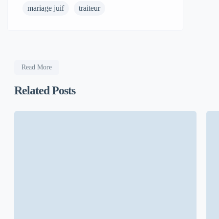
mariage juif
traiteur
Read More
Related Posts