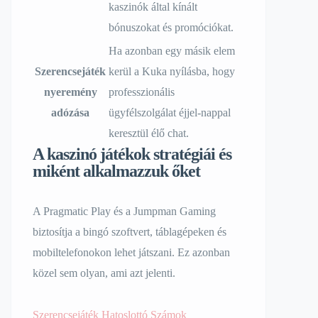
kaszinók által kínált
bónuszokat és promóciókat.
Ha azonban egy másik elem
Szerencsejáték
kerül a Kuka nyílásba, hogy
nyeremény
professzionális
adózása
ügyfélszolgálat éjjel-nappal
keresztül élő chat.
A kaszinó játékok stratégiái és
miként alkalmazzuk őket
A Pragmatic Play és a Jumpman Gaming
biztosítja a bingó szoftvert, táblagépeken és
mobiltelefonokon lehet játszani. Ez azonban
közel sem olyan, ami azt jelenti.
Szerencsejáték Hatoslottó Számok