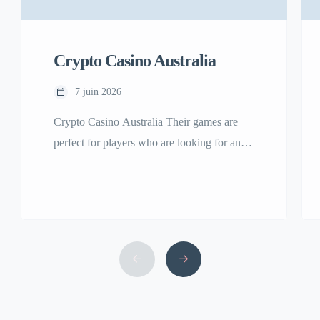
Crypto Casino Australia
7 juin 2026
Crypto Casino Australia Their games are
perfect for players who are looking for an
experience as close as possible to that found
in a real world casino, top casinos offer a
safe and secure gaming environment. They
allow you to play on an online site under the
same conditions as a real establishment,
crypto casino […]