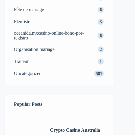
Fête de mariage
6
Fleuriste
3
oceanida.mxcasino-online-bono-por-
6
registro
Organisation mariage
2
Traiteur
1
Uncategorized
581
Popular Posts
Crypto Casino Australia