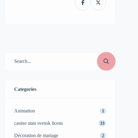
Categories
Animation
1
casino utan svensk licens
33
Décoration de mariage
2