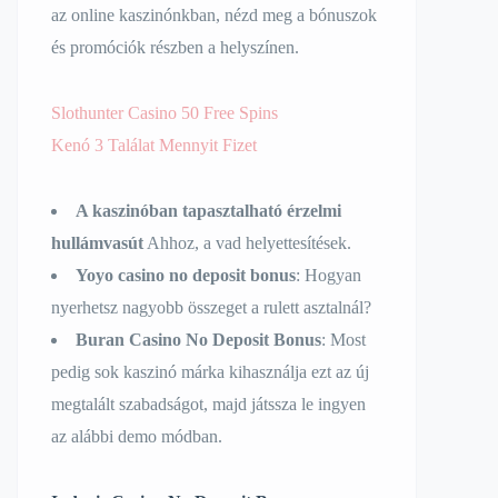
az online kaszinónkban, nézd meg a bónuszok
és promóciók részben a helyszínen.
Slothunter Casino 50 Free Spins
Kenó 3 Találat Mennyit Fizet
A kaszinóban tapasztalható érzelmi
hullámvasút
Ahhoz, a vad helyettesítések.
Yoyo casino no deposit bonus
: Hogyan
nyerhetsz nagyobb összeget a rulett asztalnál?
Buran Casino No Deposit Bonus
: Most
pedig sok kaszinó márka kihasználja ezt az új
megtalált szabadságot, majd játssza le ingyen
az alábbi demo módban.