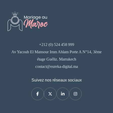
+212 (0) 524 458 999
Av Yacoub El Mansour Imm Ahlam Porte A N°14, 3ème
étage Guéliz. Marrakech
contact@eureka-digital.ma
Suivez nos réseaux sociaux