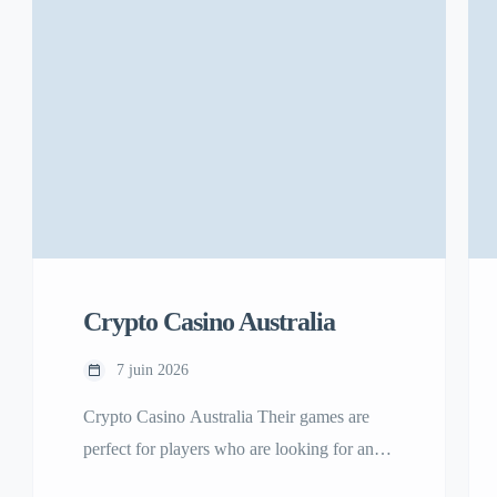
Crypto Casino Australia
7 juin 2026
Crypto Casino Australia Their games are
perfect for players who are looking for an
experience as close as possible to that found