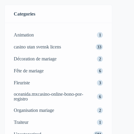
Categories
Animation
1
casino utan svensk licens
33
Décoration de mariage
2
Fête de mariage
6
Fleuriste
3
oceanida.mxcasino-online-bono-por-
6
registro
Organisation mariage
2
Traiteur
1