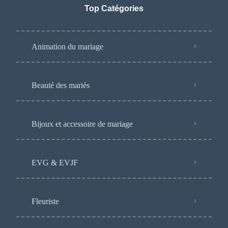
Top Catégories
Animation du mariage
Beauté des mariés
Bijoux et accessoire de mariage
EVG & EVJF
Fleuriste